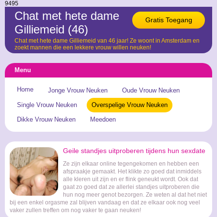
9495
Chat met hete dame
Gratis Toegang
Gilliemeid (46)
Chat met hete dame Gilliemeid van 46 jaar! Ze woont in Amsterdam en
zoekt mannen die een lekkere vrouw willen neuken!
Menu
Home
Jonge Vrouw Neuken
Oude Vrouw Neuken
Single Vrouw Neuken
Overspelige Vrouw Neuken
Dikke Vrouw Neuken
Meedoen
Geile standjes uitproberen tijdens hun sexdate
Ze zijn elkaar online tegengekomen en hebben een
afspraakje gemaakt. Het klikte zo goed dat inmiddels
alle kleren uit zijn en er flink geneukt wordt. Ook dat
gaat zo goed dat ze allerlei standjes uitproberen die
hun nog meer genot bezorgen. Ze weten al dat het niet
bij een enkel orgasme zal blijven vandaag en dat ze elkaar ook nog veel
vaker zullen treffen om nog vaker te gaan neuken!