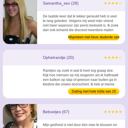
Samantha_sex (28)
★★★★☆
De laatste keer dat ik lekker geneukt heb is veel
te lang geleden. Volgens mij weet mijn vriend
niet meer waarvoor zijn penis bedoeld is. Ik zoek
dan ook iemand die discreet meerdere malen
met mij wil neuken. ...
Afspreken met lieve studente van
28
Ophetrandje (20)
★★★★☆
Randjes op zoek is wat ik heel erg graag doe.
Kijk hoe mensen op mij reageren als ik halfnaakt
een balkon op stap of gewoon naar buiten ga in
kleding die onwijs doorschijnt. Ik heb al menig
man een stijve pik zien krijgen en horen vragen
Dating met hete lolita van 20
of dat ze me ter plekke mochten neuken. ...
Beboetjes (67)
★★★★★
Mijn geilheid is niet door één man te blussen en