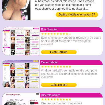
al helemaal niet door min vriend. Zoek iemand
die van wanten weet en mij regelmatig komt
opzoeken voor een heerlijke neukpartij. ...
Dating met lieve oma van 67
Even Neuken
★★★★★★★★★☆
Even snel geile vluggertjes regelen in de buurt!
Snel vluggertjes regelen met veel geile
vrouwen!
Even Neuken
Geile Relatie
★★★★★★★★★★
Vind gemakkelijk een geile relatie voor pure
sex! Serieuze sex relaties gezocht met geile
vrouwen!
Geile Relatie
Discrete Affaire
★★★★★★★★★★
Discreet sex hebben met andere