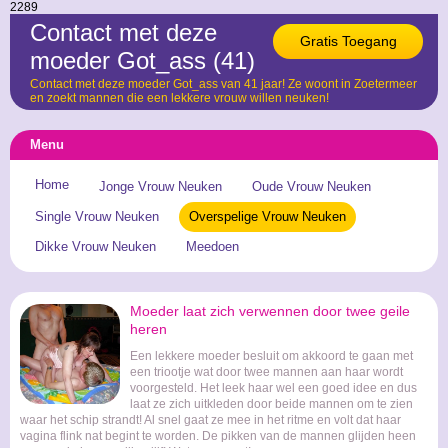
2289
Contact met deze
Gratis Toegang
moeder Got_ass (41)
Contact met deze moeder Got_ass van 41 jaar! Ze woont in Zoetermeer
en zoekt mannen die een lekkere vrouw willen neuken!
Menu
Home
Jonge Vrouw Neuken
Oude Vrouw Neuken
Single Vrouw Neuken
Overspelige Vrouw Neuken
Dikke Vrouw Neuken
Meedoen
Moeder laat zich verwennen door twee geile
heren
Een lekkere moeder besluit om akkoord te gaan met
een triootje wat door twee mannen aan haar wordt
voorgesteld. Het leek haar wel een goed idee en dus
laat ze zich uitkleden door beide mannen om te zien
waar het schip strandt! Al snel gaat ze mee in het ritme en volt dat haar
vagina flink nat begint te worden. De pikken van de mannen glijden heen