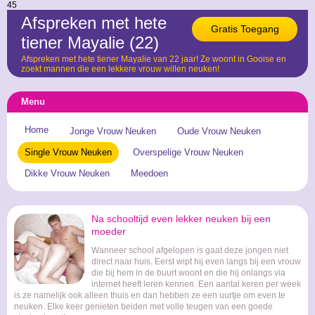
45
Afspreken met hete
Gratis Toegang
tiener Mayalie (22)
Afspreken met hete tiener Mayalie van 22 jaar! Ze woont in Gooise en
zoekt mannen die een lekkere vrouw willen neuken!
Menu
Home
Jonge Vrouw Neuken
Oude Vrouw Neuken
Single Vrouw Neuken
Overspelige Vrouw Neuken
Dikke Vrouw Neuken
Meedoen
Na schooltijd even lekker neuken bij een
moeder
Wanneer school afgelopen is gaat deze jongen niet
direct naar huis. Eerst wipt hij even langs bij een vrouw
die bij hem in de buurt woont en die hij onlangs via
internet heeft leren kennen. Een aantal keren per week
is ze namelijk ook alleen thuis en dan hebben ze een uurtje om even te
neuken. Elke keer genieten beiden met volle teugen van een goede