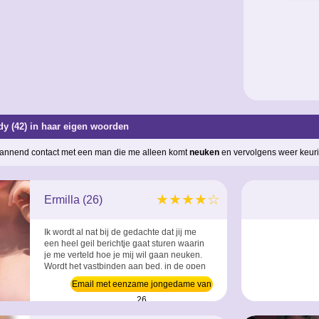
y (42) in haar eigen woorden
annend contact met een man die me alleen komt
neuken
en vervolgens weer keurig
★★★★☆
Ermilla (26)
Ik wordt al nat bij de gedachte dat jij me
een heel geil berichtje gaat sturen waarin
je me verteld hoe je mij wil gaan neuken.
Wordt het vastbinden aan bed, in de open
lucht of op de parkeerplaats in je auto? ...
Email met eenzame jongedame van
26