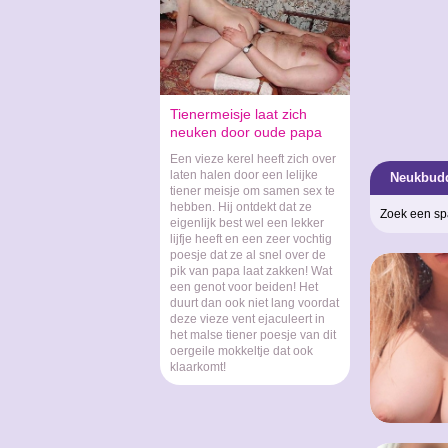
Tienermeisje laat zich
neuken door oude papa
Een vieze kerel heeft zich over
laten halen door een lelijke
Neukbudd
tiener meisje om samen sex te
hebben. Hij ontdekt dat ze
Zoek een sp
eigenlijk best wel een lekker
lijfje heeft en een zeer vochtig
poesje dat ze al snel over de
pik van papa laat zakken! Wat
een genot voor beiden! Het
duurt dan ook niet lang voordat
deze vieze vent ejaculeert in
het malse tiener poesje van dit
oergeile mokkeltje dat ook
klaarkomt!