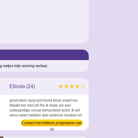
 netjes mijn woning verlaat.
★★★★☆
Ellinda (24)
groot klein lang kort bond bruin zwart ros.
Maakt me niet uit! Als ik maar als een
volwaardige vrouw behandeld word. Ik wil
eens meer hebben dan gewoon neuken en
weer verder aan. wil eens genomen
Contact met lekkere jongedame van
worden in al mijn gaatjes. Had ik nog nooit!
24
Wil jij me dat geven? ...