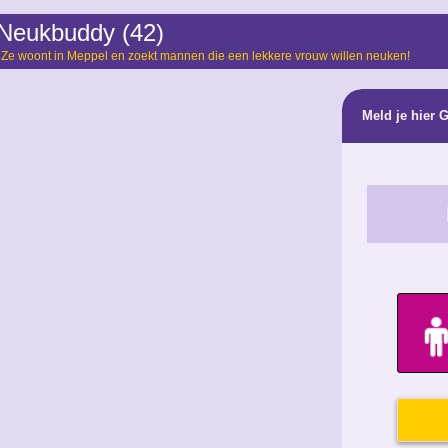
 Neukbuddy (42)
 Ze woont in Meppel en zoekt mannen die een lekkere vrouw willen neuken!
Meld je hier