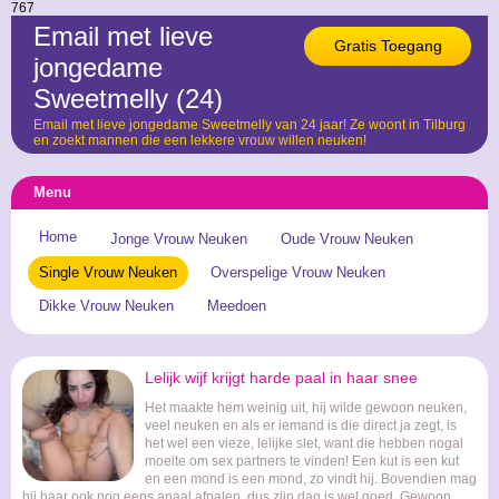
767
Email met lieve
Gratis Toegang
jongedame
Sweetmelly (24)
Email met lieve jongedame Sweetmelly van 24 jaar! Ze woont in Tilburg
en zoekt mannen die een lekkere vrouw willen neuken!
Menu
Home
Jonge Vrouw Neuken
Oude Vrouw Neuken
Single Vrouw Neuken
Overspelige Vrouw Neuken
Dikke Vrouw Neuken
Meedoen
Lelijk wijf krijgt harde paal in haar snee
Het maakte hem weinig uit, hij wilde gewoon neuken,
veel neuken en als er iemand is die direct ja zegt, is
het wel een vieze, lelijke slet, want die hebben nogal
moeite om sex partners te vinden! Een kut is een kut
en een mond is een mond, zo vindt hij. Bovendien mag
hij haar ook nog eens anaal afpalen, dus zijn dag is wel goed. Gewoon